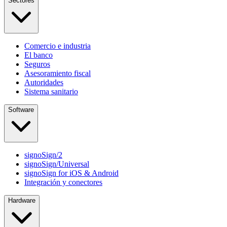
Sectores
Comercio e industria
El banco
Seguros
Asesoramiento fiscal
Autoridades
Sistema sanitario
Software
signoSign/2
signoSign/Universal
signoSign for iOS & Android
Integración y conectores
Hardware