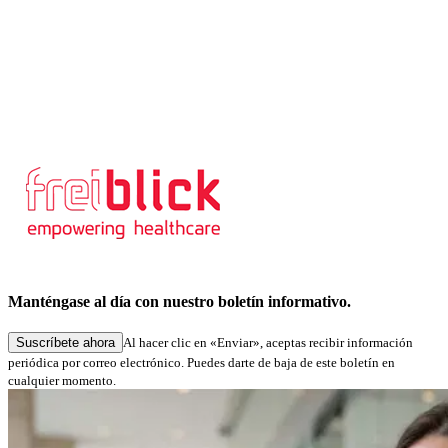
personales digitales y completos con el mínimo esfuerzo. La
colaboración con signotec permite, desde 2018, añadir firmas
electrónicas, tanto de forma fija mediante un pad como de forma
móvil en una tableta.
La solución ya se utiliza en muchas clínicas y es compatible, entre
otras cosas, con la gestión digital de consentimientos para las
soluciones de SIS «iMedOne» e «iMedA» de Telekom Healthcare
Solutions.
Más información
Manténgase al día con nuestro boletín informativo.
Suscríbete ahora
Al hacer clic en «Enviar», aceptas recibir información
periódica por correo electrónico. Puedes darte de baja de este boletín en
cualquier momento.