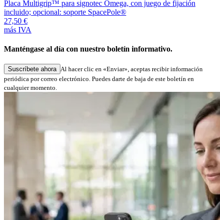
Placa Multigrip™ para signotec Omega, con juego de fijación
P
incluido; opcional: soporte SpacePole®
o
27,50 €
2
más IVA
m
Manténgase al día con nuestro boletín informativo.
Suscríbete ahora
Al hacer clic en «Enviar», aceptas recibir información
periódica por correo electrónico. Puedes darte de baja de este boletín en
cualquier momento.