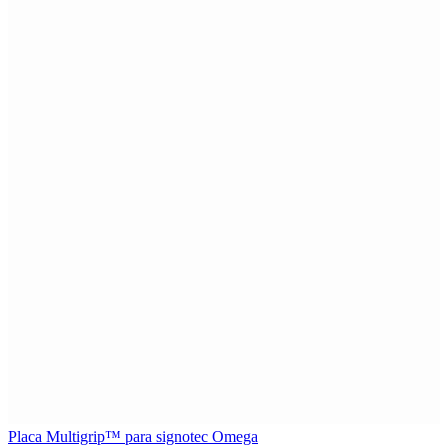
Placa Multigrip™ para signotec Omega
P