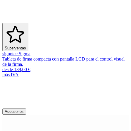
Superventas
signotec Sigma
Tableta de firma compacta con pantalla LCD para el control visual
de la firma.
desde 189,00 €
más IVA
Accesorios y repuestos
Descubra más accesorios
Accesorios