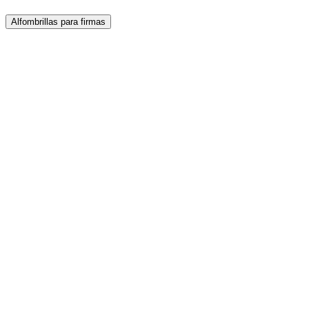
Nuestros productos
Alfombrillas para firmas
Descubra los productos compatibles