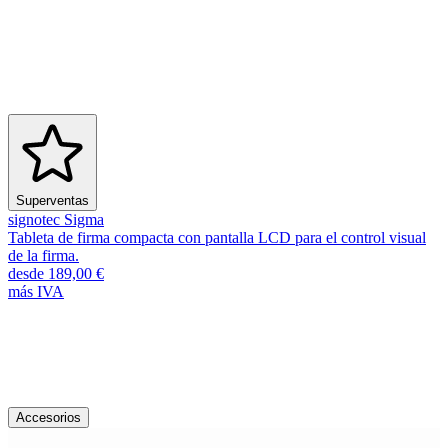
Superventas
signotec Sigma
Tableta de firma compacta con pantalla LCD para el control visual
de la firma.
desde 189,00 €
más IVA
Accesorios y repuestos
Descubra más accesorios
Accesorios