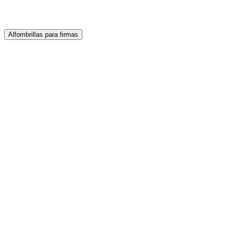
Nuestros productos
Alfombrillas para firmas
Descubra los productos compatibles