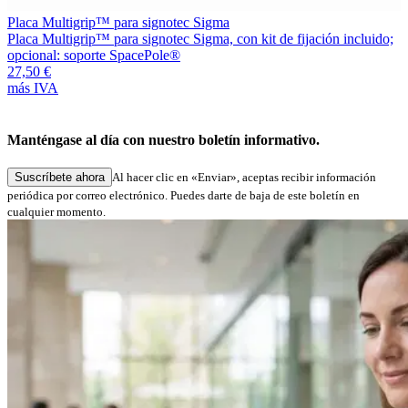
Placa Multigrip™ para signotec Sigma
L
Placa Multigrip™ para signotec Sigma, con kit de fijación incluido;
u
opcional: soporte SpacePole®
L
27,50 €
l
más IVA
1
m
Manténgase al día con nuestro boletín informativo.
Suscríbete ahora
Al hacer clic en «Enviar», aceptas recibir información
periódica por correo electrónico. Puedes darte de baja de este boletín en
cualquier momento.