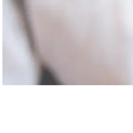
Funktionen & Vorteile
Mit der Integration steuern Sie Signatur- und Bearbeitungsprozesse
direkt aus
enaio®
. Dokumente lassen sich gezielt in
signoSign/2