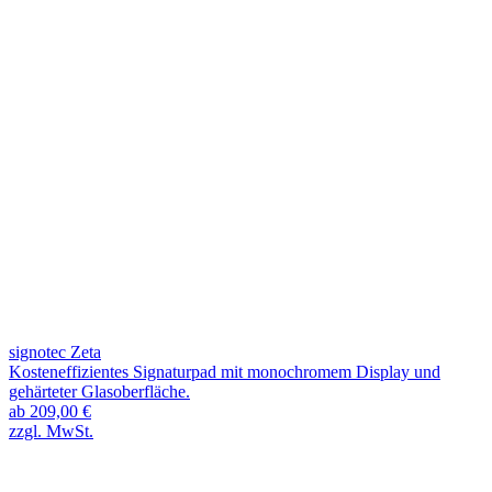
signotec Zeta
Kosteneffizientes Signaturpad mit monochromem Display und
gehärteter Glasoberfläche.
ab 209,00 €
zzgl. MwSt.
s
F
G