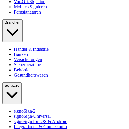
Vor-Ort-Signatur
Mobiles Signieren
Fernsignaturen
Branchen
Handel & Industrie
Banken
Versicherungen
Steuerberatung
Behörden
Gesundheitswesen
Software
signoSign/2
signoSign/Universal
signoSign for iOS & Android
Integrationen & Connectoren