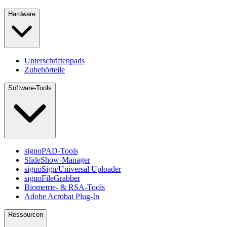
Hardware
Unterschriftenpads
Zubehörteile
Software-Tools
signoPAD-Tools
SlideShow-Manager
signoSign/Universal Uploader
signoFileGrabber
Biometrie- & RSA-Tools
Adobe Acrobat Plug-In
Ressourcen