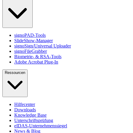
signoPAD-Tools
SlideShow-Manager
signoSign/Universal Uploader
signoFileGrabber
Biometrie- & RSA-Tools
Adobe Acrobat Plug-In
Ressourcen
Hilfecenter
Downloads
Knowledge Base
Unterschriftsprüfung
eIDAS-Unternehmenssiegel
News & Blog