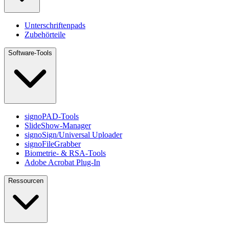
Unterschriftenpads
Zubehörteile
Software-Tools
signoPAD-Tools
SlideShow-Manager
signoSign/Universal Uploader
signoFileGrabber
Biometrie- & RSA-Tools
Adobe Acrobat Plug-In
Ressourcen