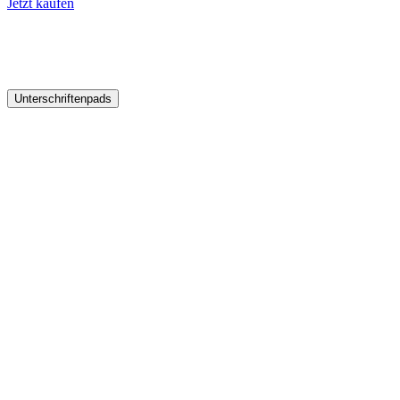
Jetzt kaufen
Unsere Produkte
Unterschriftenpads
Entdecken Sie kompatible Produkte