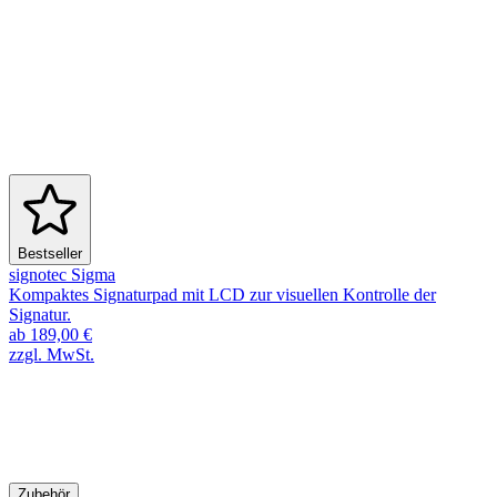
Bestseller
signotec Sigma
Kompaktes Signaturpad mit LCD zur visuellen Kontrolle der
Signatur.
ab 189,00 €
zzgl. MwSt.
Zubehör & Ersatzteile
Entdecken Sie weiteres Zubehör
Zubehör