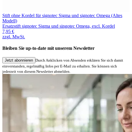
Stift ohne Kordel für signotec Sigma und signotec Omega (Altes
S
Modell)
S
Ersatzstift signotec Sigma und singotec Omega, excl. Kordel
M
7,95 €
5
zzgl. MwSt.
z
Bleiben Sie up-to-date mit unserem Newsletter
Jetzt abonnieren
Durch Anklicken von Absenden erklären Sie sich damit
einverstanden, regelmäßig Infos per E-Mail zu erhalten. Sie können sich
jederzeit von diesem Newsletter abmelden.