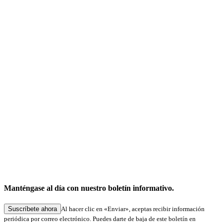
Feria especializada
Digitalización para bufetes de abogados: signotec en la TAXarena Stuttgart 2026
Manténgase al día con nuestro boletín informativo.
26.03.2026
Suscríbete ahora
Al hacer clic en «Enviar», aceptas recibir información
periódica por correo electrónico. Puedes darte de baja de este boletín en