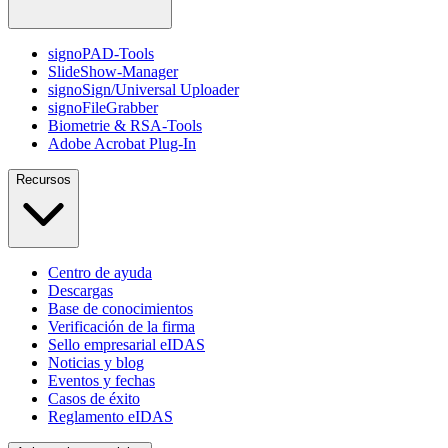
signoPAD-Tools
SlideShow-Manager
signoSign/Universal Uploader
signoFileGrabber
Biometrie & RSA-Tools
Adobe Acrobat Plug-In
Recursos
Centro de ayuda
Descargas
Base de conocimientos
Verificación de la firma
Sello empresarial eIDAS
Noticias y blog
Eventos y fechas
Casos de éxito
Reglamento eIDAS