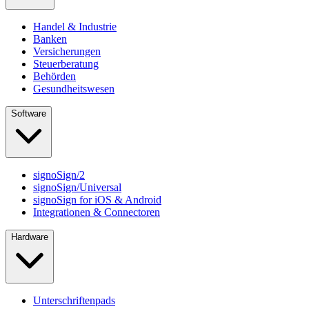
Handel & Industrie
Banken
Versicherungen
Steuerberatung
Behörden
Gesundheitswesen
Software
signoSign/2
signoSign/Universal
signoSign for iOS & Android
Integrationen & Connectoren
Hardware
Unterschriftenpads