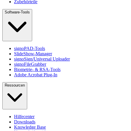
Zubehörteile
Software-Tools
signoPAD-Tools
SlideShow-Manager
signoSign/Universal Uploader
signoFileGrabber
Biometrie- & RSA-Tools
Adobe Acrobat Plug-In
Ressourcen
Hilfecenter
Downloads
Knowledge Base