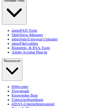
Software-Tools
signoPAD-Tools
SlideShow-Manager
signoSign/Universal Uploader
signoFileGrabber
Biometrie- & RSA-Tools
Adobe Acrobat Plug-In
Ressourcen
Hilfecenter
Downloads
Knowledge Base
Unterschriftsprüfung
eIDAS-Unternehmenssiegel