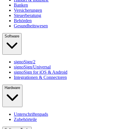
Banken
Versicherungen
Steuerberatung
Behörden
Gesundheitswesen
Software
signoSign/2
signoSign/Universal
signoSign for iOS & Android
Integrationen & Connectoren
Hardware
Unterschriftenpads
Zubehörteile