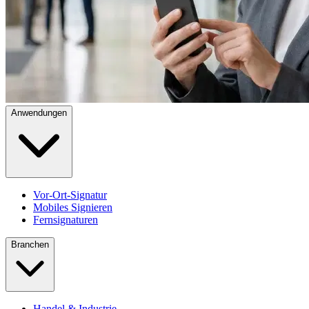
Anwendungen
Vor-Ort-Signatur
Mobiles Signieren
Fernsignaturen
Branchen
Handel & Industrie