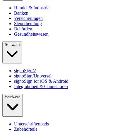
Handel & Industrie
Banken
Versicherungen
Steuerberatung
Behörden
Gesundheitswesen
Software
signoSign/2
signoSign/Universal
signoSign for iOS & Android
Integrationen & Connectoren
Hardware
Unterschriftenpads
Zubehörteile