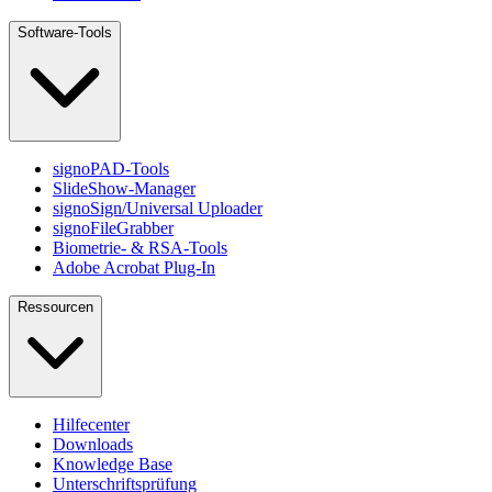
Software-Tools
signoPAD-Tools
SlideShow-Manager
signoSign/Universal Uploader
signoFileGrabber
Biometrie- & RSA-Tools
Adobe Acrobat Plug-In
Ressourcen
Hilfecenter
Downloads
Knowledge Base
Unterschriftsprüfung