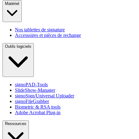
Matériel
Nos tablettes de signature
Accessoires et pièces de rechange
Outils logiciels
signoPAD-Tools
SlideShow-Manager
signoSign/Universal Uploader
signoFileGrabber
Biometric & RSA tools
Adobe Acrobat Plug-in
Ressources