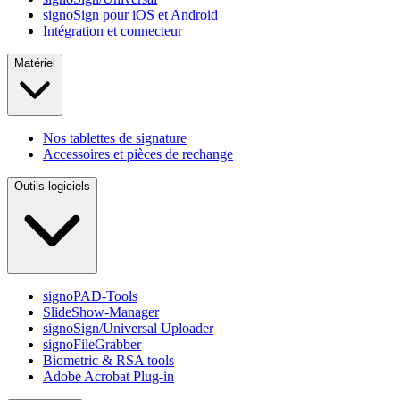
signoSign pour iOS et Android
Intégration et connecteur
Matériel
Nos tablettes de signature
Accessoires et pièces de rechange
Outils logiciels
signoPAD-Tools
SlideShow-Manager
signoSign/Universal Uploader
signoFileGrabber
Biometric & RSA tools
Adobe Acrobat Plug-in