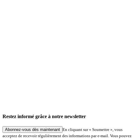
Actualités de l'entreprise
Service «Signatures numériques à Hambourg » : traitement simplifié des demandes dans
le cadre de procédures spécialisées
Restez informé grâce à notre newsletter
27.05.2026
Abonnez-vous dès maintenant
En cliquant sur « Soumettre », vous
acceptez de recevoir régulièrement des informations par e-mail. Vous pouvez