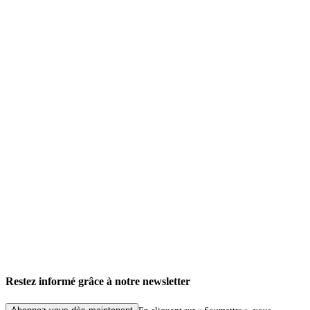
Actualités de l'entreprise
Service «Signatures numériques à Hambourg » : traitement simplifié des demandes dans
le cadre de procédures spécialisées
Restez informé grâce à notre newsletter
27.05.2026