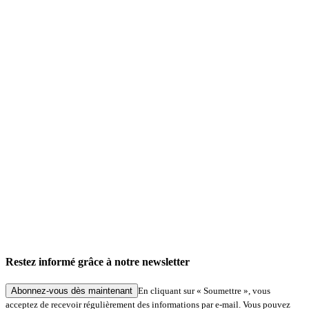
Actualités de l'entreprise
Service «Signatures numériques à Hambourg » : traitement simplifié des demandes dans
le cadre de procédures spécialisées
Restez informé grâce à notre newsletter
27.05.2026
Abonnez-vous dès maintenant
En cliquant sur « Soumettre », vous
acceptez de recevoir régulièrement des informations par e-mail. Vous pouvez