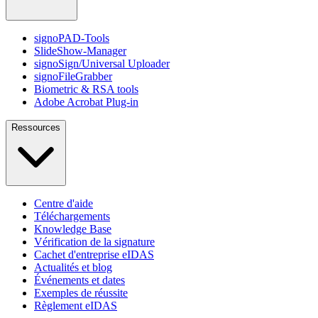
signoPAD-Tools
SlideShow-Manager
signoSign/Universal Uploader
signoFileGrabber
Biometric & RSA tools
Adobe Acrobat Plug-in
Ressources
Centre d'aide
Téléchargements
Knowledge Base
Vérification de la signature
Cachet d'entreprise eIDAS
Actualités et blog
Événements et dates
Exemples de réussite
Règlement eIDAS