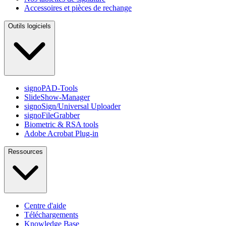
Accessoires et pièces de rechange
Outils logiciels
signoPAD-Tools
SlideShow-Manager
signoSign/Universal Uploader
signoFileGrabber
Biometric & RSA tools
Adobe Acrobat Plug-in
Ressources
Centre d'aide
Téléchargements
Knowledge Base