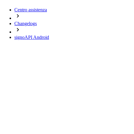
Centro assistenza
Changelogs
signoAPI Android
Change Logs
signoAPI Android
30.07.2026 - Version 4.18.2
20.07.2026 - Version 4.18.1
06.07.2026 - Version 4.18.0
07.05.2026 - Version 4.17.3
31.03.2026 - Version 4.17.2
18.03.2026 - Version 4.17.1
26.02.2026 - Version 4.17.0
16.02.2026 - Version 4.16.0