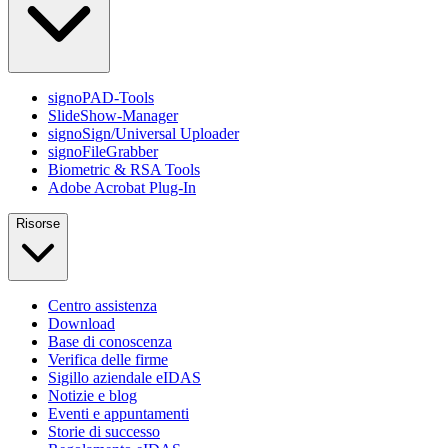
signoPAD-Tools
SlideShow-Manager
signoSign/Universal Uploader
signoFileGrabber
Biometric & RSA Tools
Adobe Acrobat Plug-In
Risorse
Centro assistenza
Download
Base di conoscenza
Verifica delle firme
Sigillo aziendale eIDAS
Notizie e blog
Eventi e appuntamenti
Storie di successo