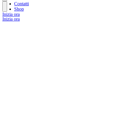
Contatti
Shop
Inizia ora
Inizia ora