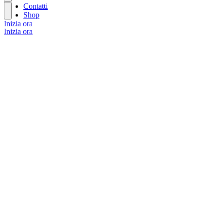
Contatti
Shop
Inizia ora
Inizia ora