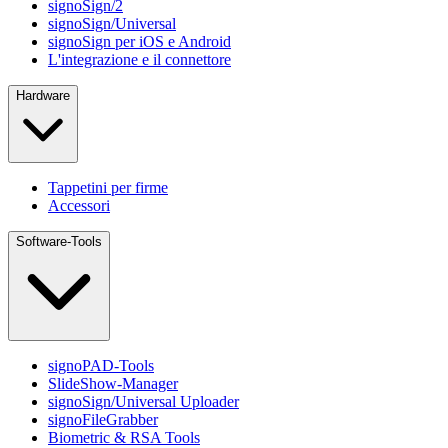
signoSign/2
signoSign/Universal
signoSign per iOS e Android
L'integrazione e il connettore
Hardware
Tappetini per firme
Accessori
Software-Tools
signoPAD-Tools
SlideShow-Manager
signoSign/Universal Uploader
signoFileGrabber
Biometric & RSA Tools