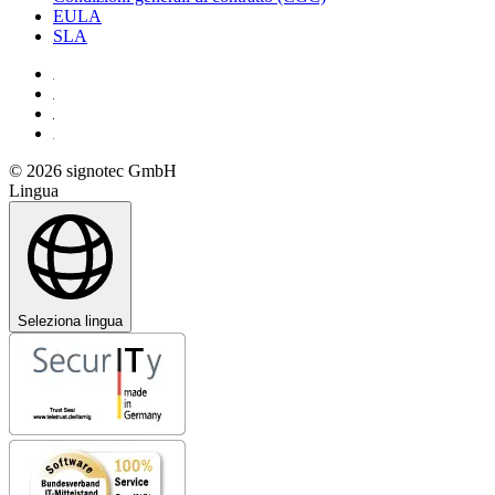
EULA
SLA
© 2026 signotec GmbH
Lingua
Seleziona lingua