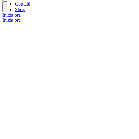
Contatti
Shop
Inizia ora
Inizia ora