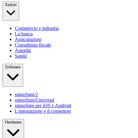
Settori
Commercio e industria
La banca
Assicurazioni
Consulenza fiscale
Autorità
Sanità
Software
signoSign/2
signoSign/Universal
signoSign per iOS e Android
L'integrazione e il connettore
Hardware