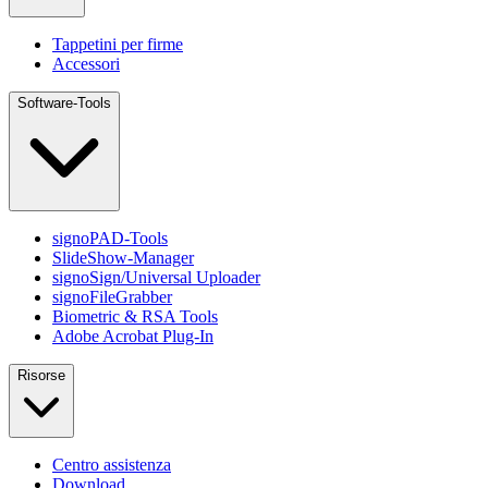
Tappetini per firme
Accessori
Software-Tools
signoPAD-Tools
SlideShow-Manager
signoSign/Universal Uploader
signoFileGrabber
Biometric & RSA Tools
Adobe Acrobat Plug-In
Risorse
Centro assistenza
Download