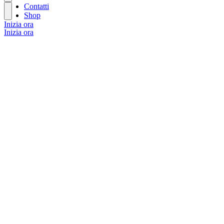
Contatti
Shop
Inizia ora
Inizia ora