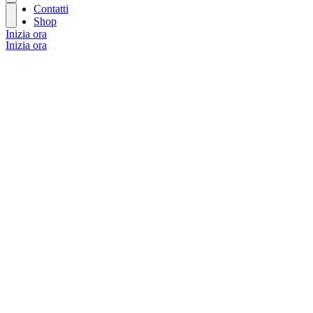
Contatti
Shop
Inizia ora
Inizia ora