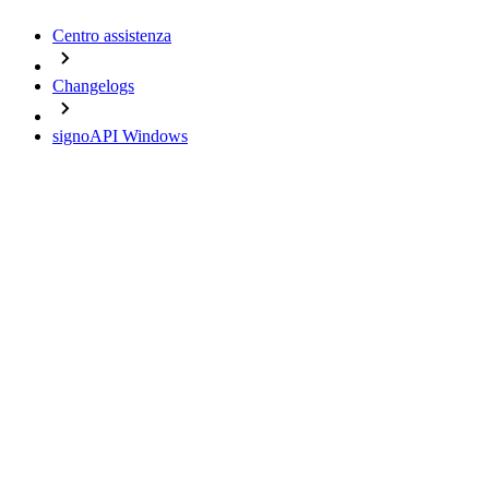
Centro assistenza
Changelogs
signoAPI Windows
Change Logs
signoAPI Windows
08.07.2026 - Version 8.4.0
09.12.2025 - Version 8.3.0
15.04.2025 - Version 8.2.11
17.01.2025 - Version 8.2.10
30.09.2024 - Version 8.2.9
04.04.2024 - Version 8.2.8
Important notes