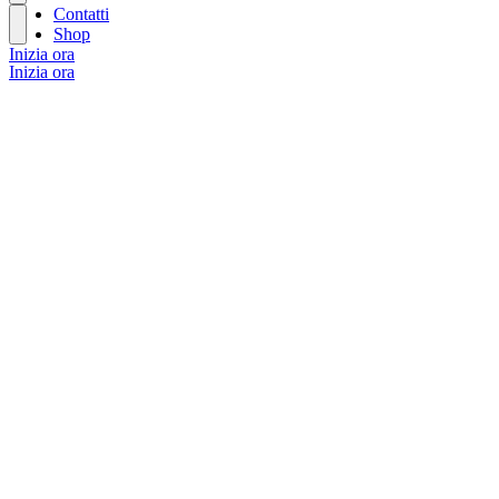
Contatti
Shop
Inizia ora
Inizia ora