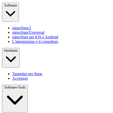
Software
signoSign/2
signoSign/Universal
signoSign per iOS e Android
L'integrazione e il connettore
Hardware
Tappetini per firme
Accessori
Software-Tools