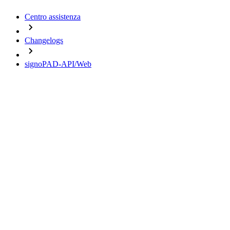
Centro assistenza
Changelogs
signoPAD-API/Web
Change Logs
signoPAD-API/Web
16.10.2025 - Version 3.5.0
18.09.2025 - Version 3.4.1
01.10.2024 - Version 3.4.0
24.09.2024 - Version 3.3.3
17.04.2024 - Version 3.3.2
Important notes