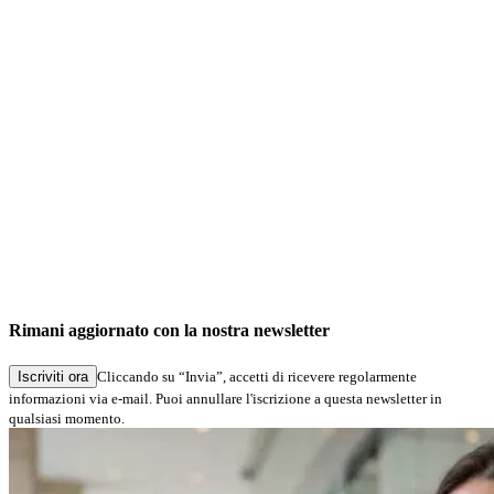
No important notes
News
A confirm text before signing can now be integrated and used
Changes
Updated STPdfLib version
Updated STPadLib version
Bugfixes
Rimani aggiornato con la nostra newsletter
No bugfixes
Iscriviti ora
Cliccando su “Invia”, accetti di ricevere regolarmente
informazioni via e-mail. Puoi annullare l'iscrizione a questa newsletter in
qualsiasi momento.