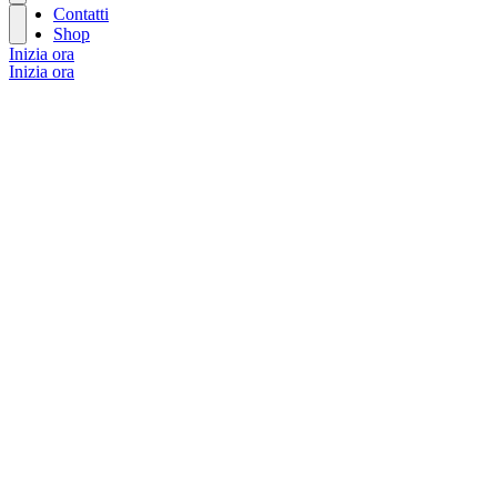
Contatti
Shop
Inizia ora
Inizia ora