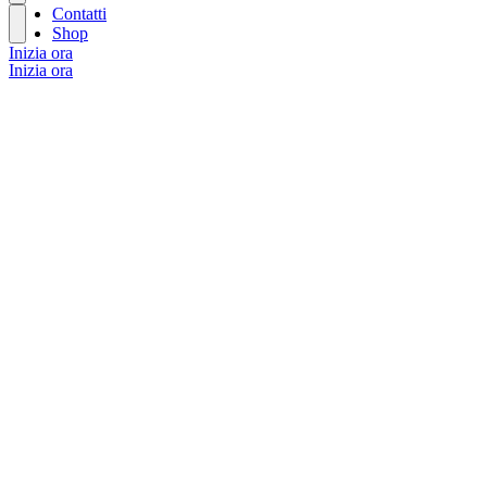
Contatti
Shop
Inizia ora
Inizia ora