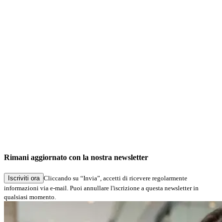
No important notes
News
No news
Changes
Google Cloud Print has been removed
Bugfixes
Content of form fields is deleted when switching the display
rotation
Rimani aggiornato con la nostra newsletter
Error with Ondrive integration has been fixed
Iscriviti ora
Cliccando su “Invia”, accetti di ricevere regolarmente
informazioni via e-mail. Puoi annullare l'iscrizione a questa newsletter in
qualsiasi momento.