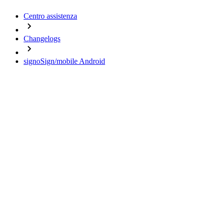
Centro assistenza
Changelogs
signoSign/mobile Android
Change Logs
signoSign/mobile Android
04.12.2024 - Version 1.1.87
07.08.2024 - Version 1.1.86
29.02.2024 - Version 1.1.85
26.01.2024 - Version 1.1.84
09.01.2024 - Version 1.1.83
Important notes