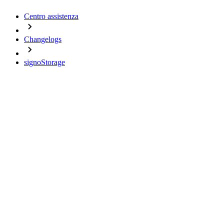
Centro assistenza
Changelogs
signoStorage
Change Logs
signoStorage
02.10.2020 - Version 1.04.0024
03.06.2019 - Version 1.04.0021
Important notes
No important notes
News