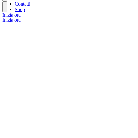
Contatti
Shop
Inizia ora
Inizia ora