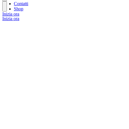
Contatti
Shop
Inizia ora
Inizia ora