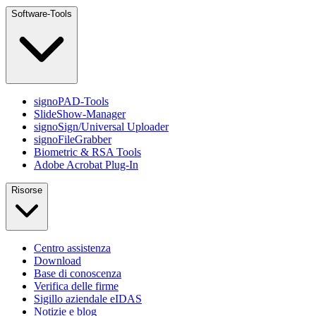
Software-Tools
signoPAD-Tools
SlideShow-Manager
signoSign/Universal Uploader
signoFileGrabber
Biometric & RSA Tools
Adobe Acrobat Plug-In
Risorse
Centro assistenza
Download
Base di conoscenza
Verifica delle firme
Sigillo aziendale eIDAS
Notizie e blog