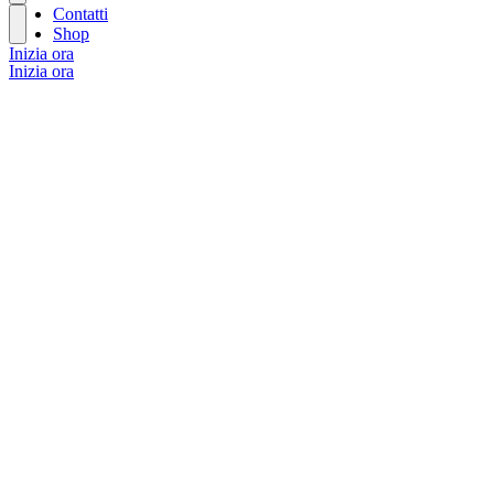
Contatti
Shop
Inizia ora
Inizia ora