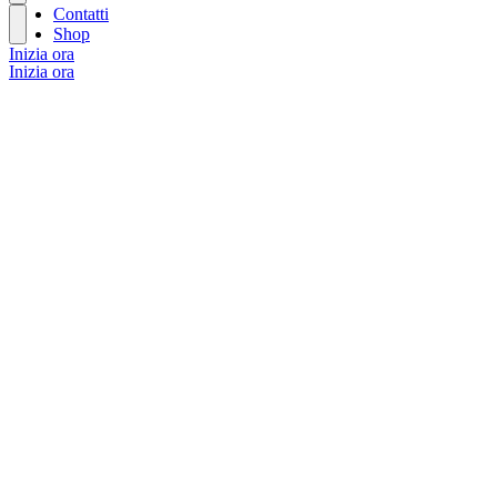
Contatti
Shop
Inizia ora
Inizia ora