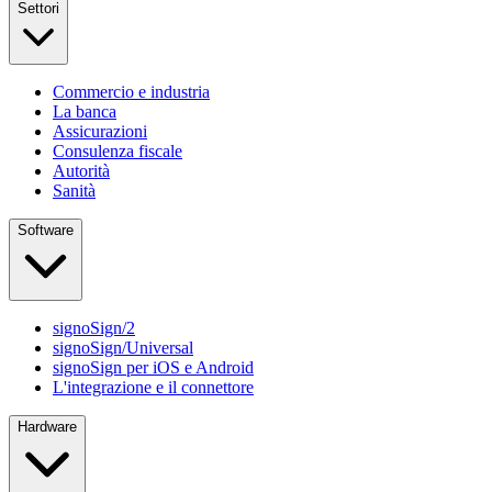
Settori
Commercio e industria
La banca
Assicurazioni
Consulenza fiscale
Autorità
Sanità
Software
signoSign/2
signoSign/Universal
signoSign per iOS e Android
L'integrazione e il connettore
Hardware