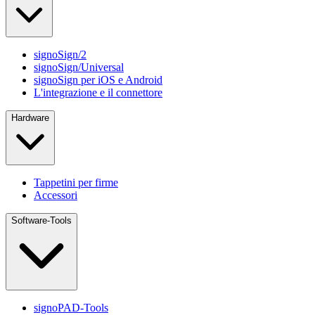
signoSign/2
signoSign/Universal
signoSign per iOS e Android
L'integrazione e il connettore
Hardware
Tappetini per firme
Accessori
Software-Tools
signoPAD-Tools