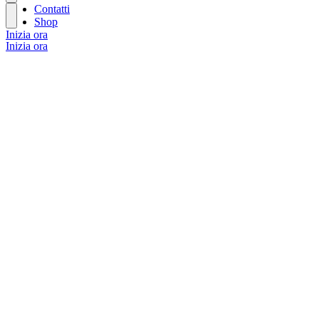
Contatti
Shop
Inizia ora
Inizia ora