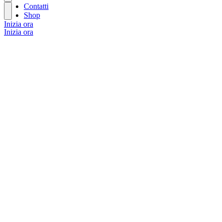
Contatti
Shop
Inizia ora
Inizia ora