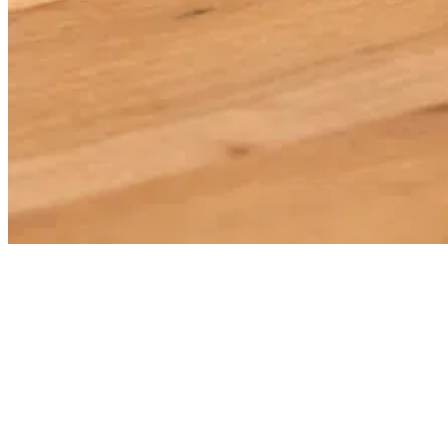
Caratteristiche e vantaggi
Con signotec e signoSign/2, puoi gestire i tuoi processi di firma
direttamente dal software TOPMOTIVE. La firma si integra
perfettamente nei flussi di lavoro esistenti.