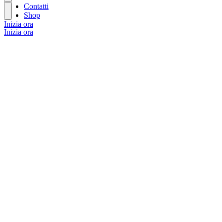
Contatti
Shop
Inizia ora
Inizia ora