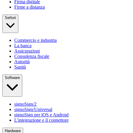
Firma digitale
Firme a distanza
Settori
Commercio e industria
La banca
Assicurazioni
Consulenza fiscale
Autorità
Sanità
Software
signoSign/2
signoSign/Universal
signoSign per iOS e Android
L'integrazione e il connettore
Hardware