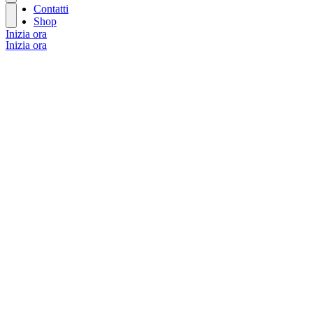
Contatti
Shop
Inizia ora
Inizia ora