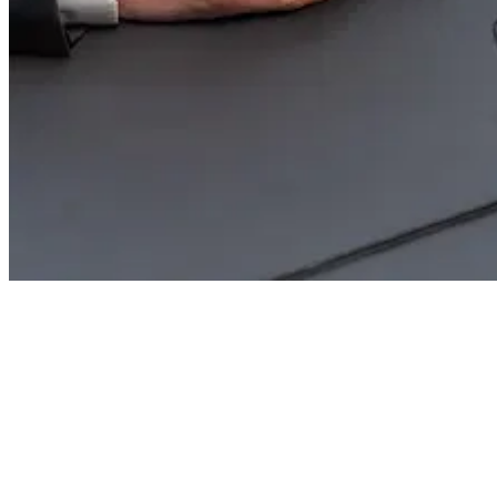
Funzioni e vantaggi
Grazie all’integrazione di signotec signoSign/Universal, potrete
gestire l’intero processo di firma direttamente in Workshop Control.
L’acquisizione, l’integrazione e l’archiviazione della firma
avvengono all’interno della vostra interfaccia utente abituale.