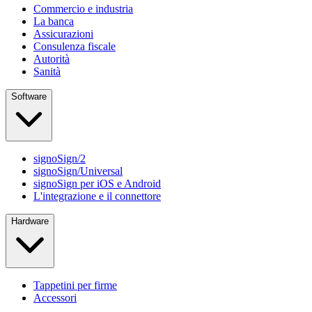
Commercio e industria
La banca
Assicurazioni
Consulenza fiscale
Autorità
Sanità
Software
signoSign/2
signoSign/Universal
signoSign per iOS e Android
L'integrazione e il connettore
Hardware
Tappetini per firme
Accessori