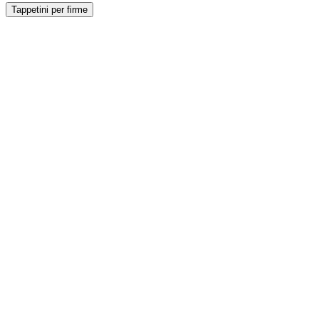
Tappetini per firme
Scopri i prodotti compatibili