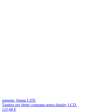
signotec Sigma LITE
Tastiera per firme compatta senza display LCD.
125,00 €