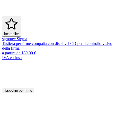
bestseller
signotec Sigma
Tastiera per firme compatta con display LCD per il controllo visivo
della firma.
a partire da 189,00 €
IVA esclusa
Accessori e ricambi
Scopri altri accessori
Tappetini per firme